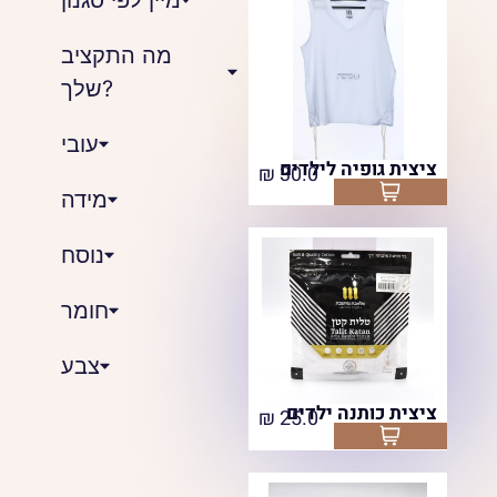
מה התקציב
שלך?
עובי
ציצית גופיה לילדים
₪
30.0
Select options
מידה
נוסח
חומר
צבע
ציצית כותנה ילדים
₪
25.0
Select options