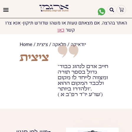
האתר בהרצה. אם מצאתם טעות או משהו שדורש תיקון- אנא צרו
קשר
כאן
יודאיקה
/
חלאקה
/ ציצית
/
Home
ציצית
“חייב אדם לנהוג כבוד
גדול בספר תורה
ומצווה לייחד לו מקום
ולכבד המקום ההוא
ולהדרו ביותר”.
( שו"ע יו"ד רפ"ב א')
מיין לפי סגנון