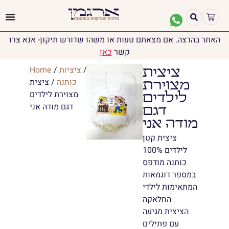
האתר בהרצה. אם מצאתם טעות או משהו שדורש תיקון- אנא צרו
קשר
כאן
יודאיקה
/
ציציות
/
ציציות
/
Home
ציצית
כותנה
/ ציצית
מצוירת
מצוירת לילדים
לילדים
דגם מודה אני
דגם
מודה אני
ציצית קטן
לילדים 100%
כותנה מודפס
במספר דוגמאות
המתאימות לילדי
החלאקה
הציצית מגיעה
עם פתילים