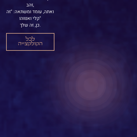
זהב,
ואתה, עומד ומשתאה: "זה
קלי ואנווהו"
כן, זה שלך.
לכל
הקולקצייה