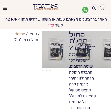
האתר בהרצה. אם מצאתם טעות או משהו שדורש תיקון- אנא צרו
קשר
כאן
יודאיקה
/
ציציות
/
פתילים
/ פתיל
/
Home
פתיל
תכלת רמב”ם 7
תכלת
רמב”ם 7
פתיל תכלת
המקורי לפי
שיטת הרמב”ם,
התכלת הופקה
מן החילזון הימי
ארגמון קהה
קוצים סט של
פתיל תכלת כולל
כל החוטים
הדרושים כדי