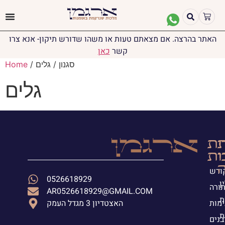
האתר בהרצה. אם מצאתם טעות או משהו שדורש תיקון- אנא צרו
קשר
כאן
/ סגנון / גלים
Home
גלים
ת
ית
י
ות
ה
קודש
0526618929
ן
תורה
AR0526618929@GMAIL.COM
ת
ימות
האצטדיון 3 מגדל העמק
ת
בנים