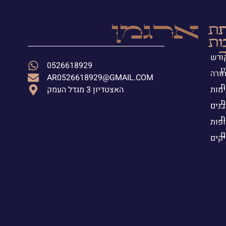
ת
ית
י
ות
ה
קודש
0526618929
ן
תורה
AR0526618929@GMAIL.COM
ת
ימות
האצטדיון 3 מגדל העמק
ת
בנים
ת
פות
ם
יקים