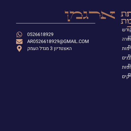
ת
ית
י
ות
ה
קודש
0526618929
ן
תורה
AR0526618929@GMAIL.COM
ת
ימות
האצטדיון 3 מגדל העמק
ת
בנים
ת
פות
ם
יקים