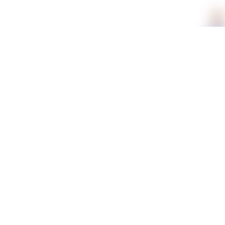
תכונות
מידה
45, 50, 55, 60, 70
צבע
פס לבן
חומר
כותנה