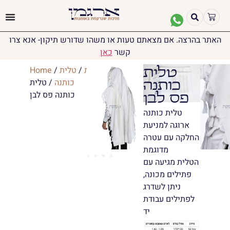
האתר בהרצה. אם מצאתם טעות או משהו שדורש תיקון- אנא צרו
קשר
כאן
יודאיקה
/
טליתות
/
טלית
/
Home
טלית
כותנה
/ טלית
כותנה
כותנה פס לבן
פס לבן
טלית כותנה
ארוגה למניעת
החלקה עם עטרה
מדוגמת
הטלית מגיעה עם
פתילים מכונה,
ניתן לשדרג
לפתילים עבודת
יד