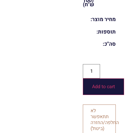
(100
ש"ח)
מחיר מוצר:
תוספות:
סה"כ:
Add to cart
לא
תתאפשר
החלפה/החזרה
(ביטול)