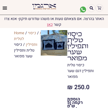
האתר בהרצה. אם מצאתם טעות או משהו שדורש תיקון- אנא צרו
קשר
כאן
יודאיקה
/
טליתות
/
כיסוי
/
Home
כיסוי
לטלית
טלית
ותפילין
/ כיסוי
ותפילין
טלית ותפילין
שער
שער מפואר
מפואר
כיסוי טלית
ותפילין דגם שער
מפואר
₪
250.0
הוספת
רקמה (5
ש"ח