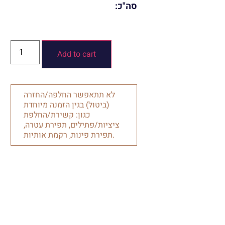
סה"כ:
Add to cart
לא תתאפשר החלפה/החזרה
(ביטול) בגין הזמנה מיוחדת
כגון: קשירת/החלפת
ציציות/פתילים, תפירת עטרה,
תפירת פינות, רקמת אותיות.