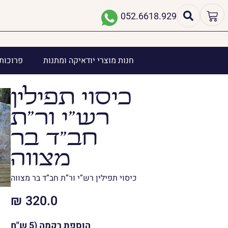
052.6618.929
חנות מוצרי יודאיקה ומתנות
פרוכות 
כיסוי תפילין
רש”י ור”ת
חב”ד בר
מצווה
כיסוי תפילין רש”י ור”ת חב”ד בר מצווה
₪
320.0
הוספת רקמה (5 ש"ח