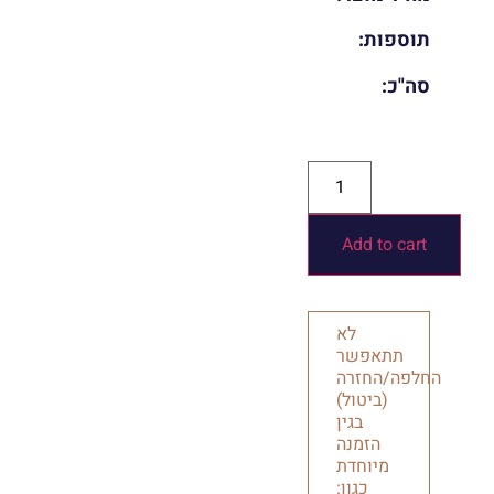
תוספות:
סה"כ:
Add to cart
לא
תתאפשר
החלפה/החזרה
(ביטול)
בגין
הזמנה
מיוחדת
כגון: