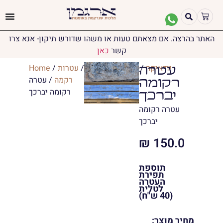
האתר בהרצה. אם מצאתם טעות או משהו שדורש תיקון- אנא צרו
קשר
כאן
יודאיקה
/
טליתות
/
עטרות
/
עטרות
/
Home
עטרה
רקמה
/ עטרה
רקומה
רקומה יברכך
יברכך
עטרה רקומה
יברכך
₪
150.0
תוספת
תפירת
העטרה
לטלית
(40 ש"ח)
מחיר מוצר: