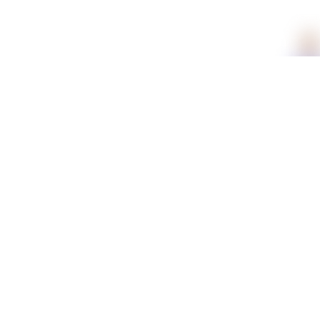
תכונות
חומר
בד אימפלה
צבע
חום