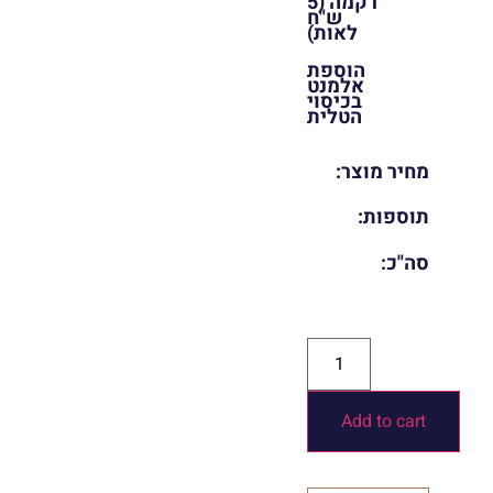
רקמה (5
ש"ח
לאות)
הוספת
אלמנט
בכיסוי
הטלית
מחיר מוצר:
תוספות:
סה"כ:
Add to cart