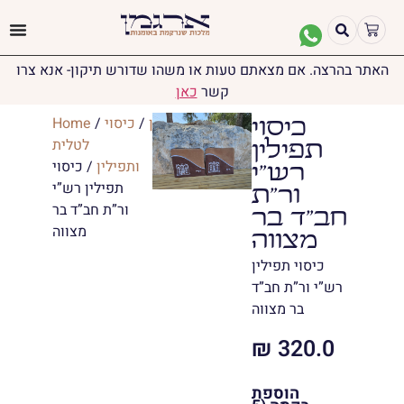
האתר בהרצה. אם מצאתם טעות או משהו שדורש תיקון- אנא צרו
קשר
כאן
יודאיקה
/
תפילין
/
כיסוי
/
Home
כיסוי
לטלית
תפילין
ותפילין
/ כיסוי
רש”י
תפילין רש”י
ור”ת
ור”ת חב”ד בר
חב”ד בר
מצווה
מצווה
כיסוי תפילין
רש”י ור”ת חב”ד
בר מצווה
₪
320.0
הוספת