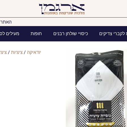
האתר ב
 לקברי צדיקים
כיסויי שולחן רבנים
חופות
מעילים לס
יודאיקה
/
ציציות
/
ציצי