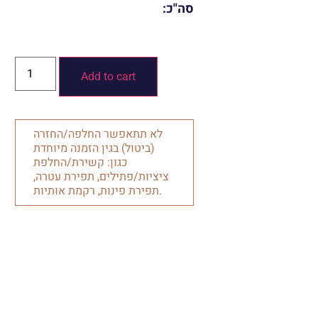
סה"כ:
Add to cart
לא תתאפשר החלפה/החזרה
(ביטול) בגין הזמנה מיוחדת
כגון: קשירת/החלפת
ציציות/פתילים, תפירת עטרה,
תפירת פינות, רקמת אותיות.