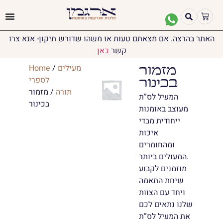
האתר בהרצה. אם מצאתם טעות או משהו שדורש תיקון- אנא צרו
קשר
כאן
מעילים
/
Home
מזמור
לספרי
בכינור
תורה
/ מזמור
המעיל לס”ת
בכינור
מעוצב באומנות
ייחודית מבדי
איכות
ומהחומרים
המעולים ביותר.
מוזמנים לקבוע
שיחת התאמה
ויחד עם הצוות
שלנו נתאים לכם
את המעיל לס”ת