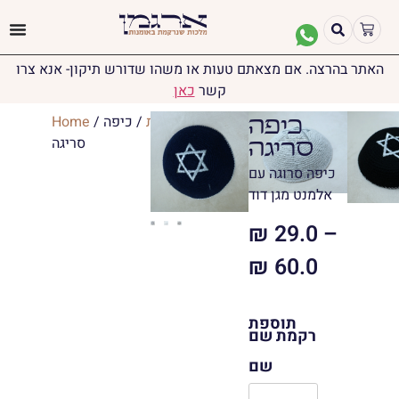
האתר בהרצה. אם מצאתם טעות או משהו שדורש תיקון- אנא צרו
קשר
כאן
יודאיקה
/
כיפות
/ כיפה
/
Home
כיפה
סריגה
סריגה
כיפה סרוגה עם
אלמנט מגן דוד
₪
29.0
–
₪
60.0
תוספת
רקמת שם
שם