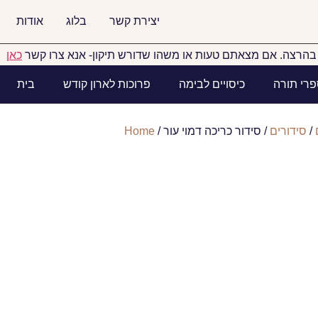
יצירת קשר
בלוג
אודות
הרצה. אם מצאתם טעות או משהו שדורש תיקון- אנא צרו קשר
כאן
פרי תורה
כיסויים לבימה
פרוכות לארון קודש
בית
/
סידורים
/ סידור כריכה דמוי עור
/
Home