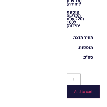
(15 ש"ח
ליחידה)
הוספת
הקדשה
(220 ש"ח
ל100
יחידות)
מחיר מוצר:
תוספות:
סה"כ:
Add to cart