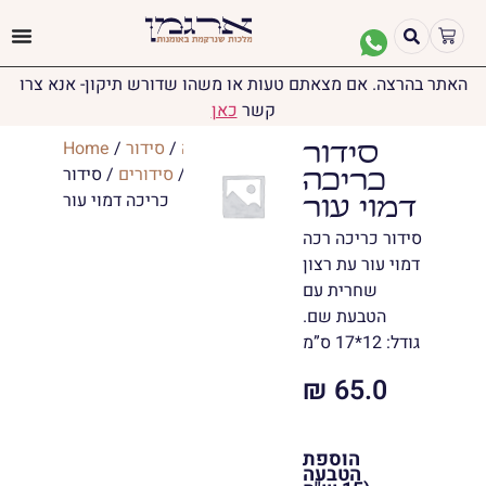
האתר בהרצה. אם מצאתם טעות או משהו שדורש תיקון- אנא צרו
קשר
כאן
יודאיקה
/
סידור
/
Home
סידור
ותהילים
/
סידורים
/ סידור
כריכה
כריכה דמוי עור
דמוי עור
סידור כריכה רכה
דמוי עור עת רצון
שחרית עם
הטבעת שם.
גודל: 12*17 ס”מ
₪
65.0
הוספת
הטבעה