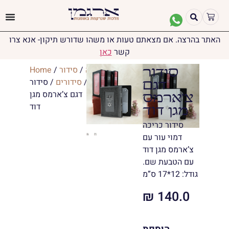
האתר בהרצה. אם מצאתם טעות או משהו שדורש תיקון- אנא צרו
קשר
כאן
יודאיקה
/
סידור
/
Home
סידור
ותהילים
/
סידורים
/ סידור
דגם
דגם צ’ארמס מגן
צ’ארמס
דוד
מגן דוד
סידור כריכה
דמוי עור עם
צ’ארמס מגן דוד
עם הטבעת שם.
גודל: 12*17 ס”מ
₪
140.0