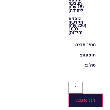
הוספת
הטבעה
(15 ש"ח
ליחידה)
הוספת
הקדשה
(220 ש"ח
ל100
יחידות)
מחיר מוצר:
תוספות:
סה"כ:
Add to cart