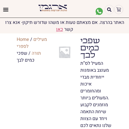
האתר בהרצה. אם מצאתם טעות או משהו שדורש תיקון- אנא צרו
קשר
כאן
מעילים
/
Home
שפכי
לספרי
כמים
תורה
/ שפכי
לבך
כמים לבך
המעיל לס”ת
מעוצב באומנות
ייחודית מבדי
איכות
ומהחומרים
המעולים ביותר.
מוזמנים לקבוע
שיחת התאמה
ויחד עם הצוות
שלנו נתאים לכם