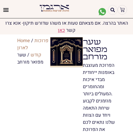
האתר בהרצה. אם מצאתם טעות או משהו שדורש תיקון- אנא צרו
קשר
כאן
פרוכות
/
Home
שער
לארון
מפואר
קודש
/ שער
מורחב
מפואר מורחב
הפרוכת מעוצבת
באומנות ייחודית
מבדי איכות
ומהחומרים
המעולים ביותר.
מוזמנים לקבוע
שיחת התאמה
ויחד עם הצוות
שלנו נתאים לכם
את הפרוכת