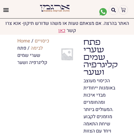
האתר בהרצה. אם מצאתם טעות או משהו שדורש תיקון- אנא צרו
קשר
כאן
כיסויים
/
Home
פתח
לבימה
/ פתח
שערי
שערי שמים
שמים
קליגרפיה ושער
קליגרפיה
ושער
הכיסוי מעוצב
באומנות ייחודית
מבדי איכות
ומהחומרים
המעולים ביותר.
מוזמנים לקבוע
שיחת התאמה
ויחד עם הצוות