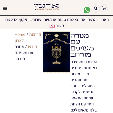
האתר בהרצה. אם מצאתם טעות או משהו שדורש תיקון- אנא צרו
קשר
כאן
פרוכות
/
Home
מנורה
לארון
עם
קודש
/ מנורה
מעוינים
עם מעוינים
מורחב
מורחב
הפרוכת מעוצבת
באומנות ייחודית
מבדי איכות
ומהחומרים
המעולים ביותר.
מוזמנים לקבוע
שיחת התאמה
ויחד עם הצוות
שלנו נתאים לכם