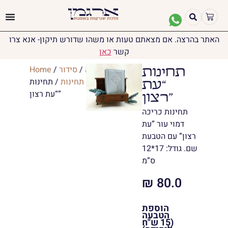
האתר בהרצה. אם מצאתם טעות או משהו שדורש תיקון- אנא צרו
קשר
כאן
יודאיקה
/
סידור
/
Home
תחינות
ותהילים
/
תחינות
/ תחינות
“עת
“עת רצון”
רצון”
תחינות כריכה
דמוי עור ”עת
רצון” עם הטבעת
שם. גודל: 17*12
ס”מ
₪
80.0
הוספת
הטבעה
(15 ש"ח