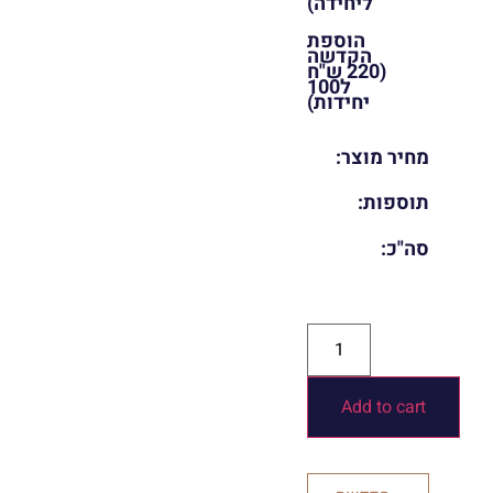
ליחידה)
הוספת
הקדשה
(220 ש"ח
ל100
יחידות)
מחיר מוצר:
תוספות:
סה"כ:
Add to cart