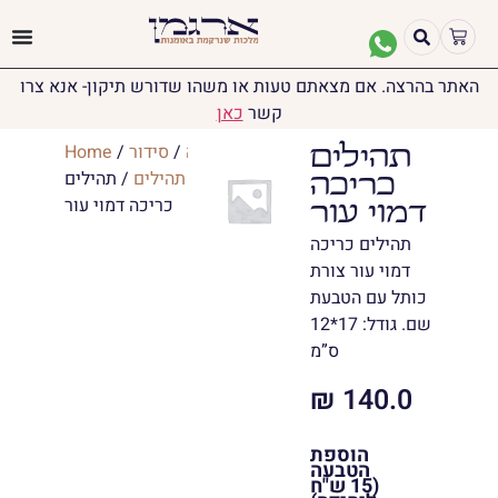
האתר בהרצה. אם מצאתם טעות או משהו שדורש תיקון- אנא צרו
קשר
כאן
יודאיקה
/
סידור
/
Home
תהילים
ותהילים
/
תהילים
/ תהילים
כריכה
כריכה דמוי עור
דמוי עור
תהילים כריכה
דמוי עור צורת
כותל עם הטבעת
שם. גודל: 17*12
ס”מ
₪
140.0
הוספת
הטבעה
(15 ש"ח