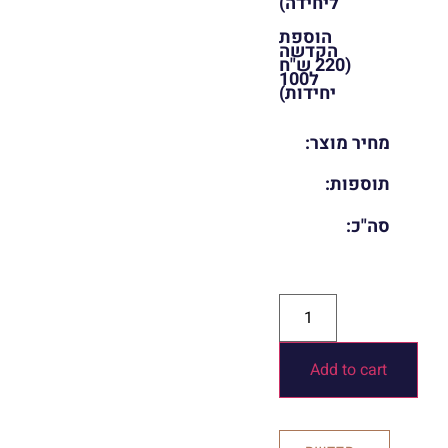
ליחידה)
הוספת
הקדשה
(220 ש"ח
ל100
יחידות)
מחיר מוצר:
תוספות:
סה"כ:
Add to cart