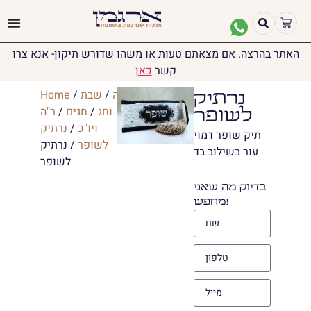
האתר בהרצה. אם מצאתם טעות או משהו שדורש תיקון- אנא צרו
קשר
כאן
יודאיקה
/
שבת
/
Home
נרתיק
וחג
/
חגים
/
ר"ה
לשופר
ויו"כ
/
נרתיק
תיק שופר דמוי
לשופר
/ נרתיק
עור בשילוב בד
לשופר
בדיוק מה שאני
מחפש!