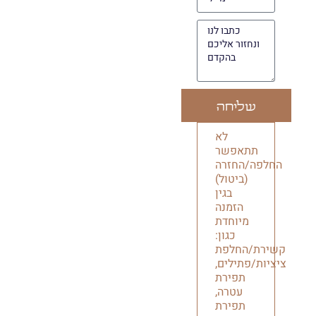
שליחה
לא
תתאפשר
החלפה/החזרה
(ביטול)
בגין
הזמנה
מיוחדת
כגון:
קשירת/החלפת
ציציות/פתילים,
תפירת
עטרה,
תפירת