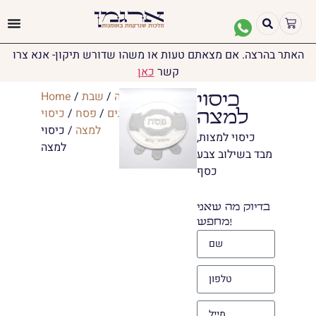
האתר בהרצה. אם מצאתם טעות או משהו שדורש תיקון- אנא צרו
קשר
כאן
יודאיקה
/
שבת
/
Home
כיסוי
וחג
/
חגים
/
פסח
/
כיסוי
למצה
למצה
/ כיסוי
כיסוי למצות,
למצה
מבד בשילוב צבע
כסף
בדיוק מה שאני
מחפש!