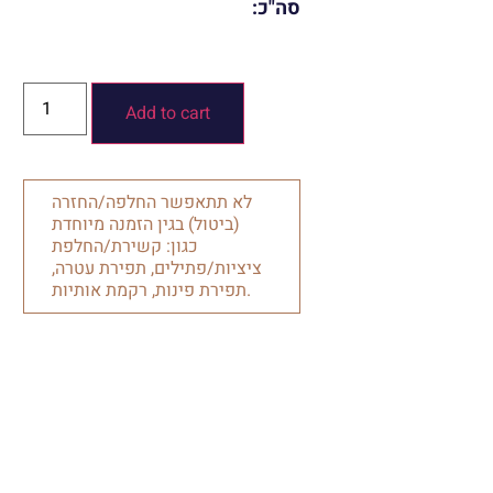
סה"כ:
Add to cart
לא תתאפשר החלפה/החזרה
(ביטול) בגין הזמנה מיוחדת
כגון: קשירת/החלפת
ציציות/פתילים, תפירת עטרה,
תפירת פינות, רקמת אותיות.