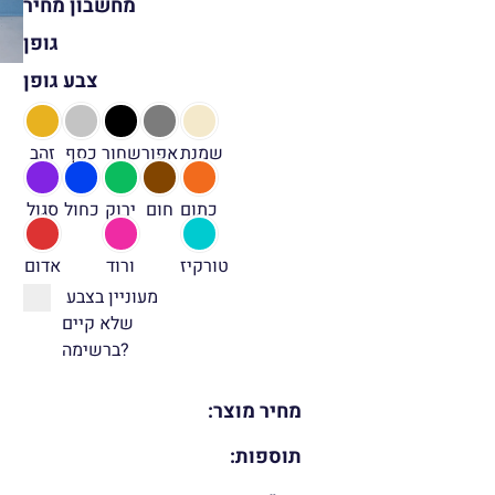
מחשבון מחיר
גופן
צבע גופן
שמנת
אפור
שחור
כסף
זהב
כתום
חום
ירוק
כחול
סגול
טורקיז
ורוד
אדום
מעוניין בצבע
שלא קיים
ברשימה?
מחיר מוצר:
תוספות: