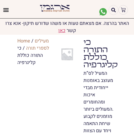
האתר בהרצה. אם מצאתם טעות או משהו שדורש תיקון- אנא צרו
קשר
כאן
מעילים
/
Home
כי
לספרי תורה
/ כי
התורה
התורה כוללת
כוללת
קליגרפיה
קליגרפיה
המעיל לס”ת
מעוצב באומנות
ייחודית מבדי
איכות
ומהחומרים
המעולים ביותר.
מוזמנים לקבוע
שיחת התאמה
ויחד עם הצוות