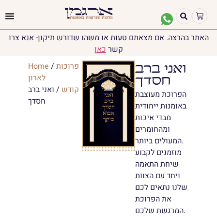
האתר בהרצה. אם מצאתם טעות או משהו שדורש תיקון- אנא צרו
קשר
כאן
פרוכות
/
Home
ואני ברב
לארון
חסדך
קודש
/ ואני ברב
הפרוכת מעוצבת
חסדך
באומנות ייחודית
מבדי איכות
ומהחומרים
המעולים ביותר.
מוזמנים לקבוע
שיחת התאמה
ויחד עם הצוות
שלנו נתאים לכם
את הפרוכת
המרגשת שלכם.