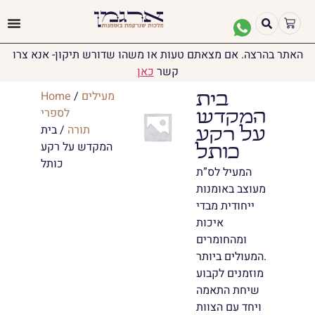
האתר בהרצה. אם מצאתם טעות או משהו שדורש תיקון- אנא צרו
קשר
כאן
מעילים
/
Home
בית
לספרי
המקדש
תורה
/ בית
על רקע
המקדש על רקע
כותל
כותל
המעיל לס”ת
מעוצב באומנות
ייחודית מבדי
איכות
ומהחומרים
המעולים ביותר.
מוזמנים לקבוע
שיחת התאמה
ויחד עם הצוות