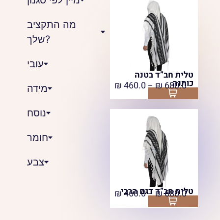
מה התקציב
שלך?
עובי
טלית חב”ד בטנה
כותנה
₪
460.0
₪
680.0
–
מידה
Select options
נוסח
חומר
צבע
טלית חב”ד דגם הרבי
₪
460.0
₪
680.0
–
Select options