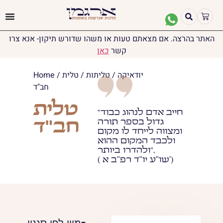
האתר בהרצה. אם מצאתם טעות או משהו שדורש תיקון- אנא צרו
קשר
כאן
יודאיקה
/
טליתות
/ טלית
/
Home
חב"ד
טלית
“חייב אדם לנהוג כבוד
גדול בספר תורה
חב"ד
ומצווה לייחד לו מקום
ולכבד המקום ההוא
ולהדרו ביותר”.
( שו"ע יו"ד רפ"ב א')
מיין לפי סגנון