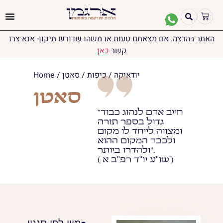
האתר בהרצה. אם מצאתם טעות או משהו שדורש תיקון- אנא צרו
קשר
כאן
יודאיקה
/
כיפות
/ סאטן
/
Home
סאטן
“חייב אדם לנהוג כבוד
גדול בספר תורה
ומצווה לייחד לו מקום
ולכבד המקום ההוא
ולהדרו ביותר”.
( שו"ע יו"ד רפ"ב א')
מיין לפי סגנון