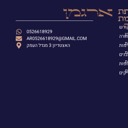
ת
ית
י
ות
ה
קודש
0526618929
ן
תורה
AR0526618929@GMAIL.COM
ת
ימות
האצטדיון 3 מגדל העמק
ת
בנים
ת
פות
ם
יקים