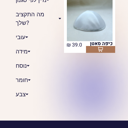
מה התקציב
שלך?
עובי
כיפה סאטן
₪
39.0
Select options
מידה
נוסח
חומר
צבע