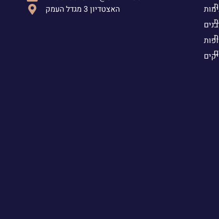
ת
ימות
האצטדיון 3 מגדל העמק
ת
בנים
ת
פות
ם
יקים