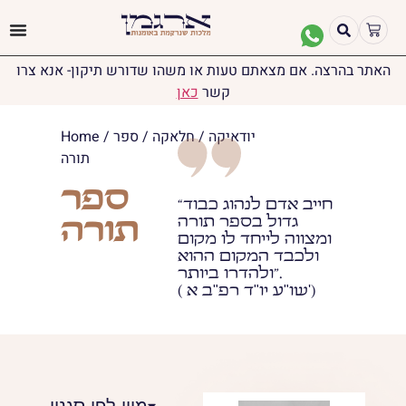
האתר בהרצה. אם מצאתם טעות או משהו שדורש תיקון- אנא צרו
קשר
כאן
יודאיקה
/
חלאקה
/ ספר
/
Home
תורה
ספר
“חייב אדם לנהוג כבוד
גדול בספר תורה
תורה
ומצווה לייחד לו מקום
ולכבד המקום ההוא
ולהדרו ביותר”.
( שו"ע יו"ד רפ"ב א')
מיין לפי סגנון