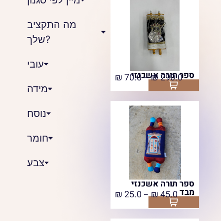
מה התקציב
שלך?
עובי
ספר תורה אשכנזי
₪
70.0
₪
290.0
–
Select options
מידה
נוסח
חומר
צבע
ספר תורה אשכנזי
מבד
₪
25.0
₪
45.0
–
Select options