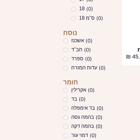
(
0
)
18
(
0
)
18 ס''מ
(
0
)
19
נוסח
(
0
)
2
(
0
)
אשכנז
(
0
)
20
(
0
)
חב"ד
(
0
)
20 ס"מ
₪
45.
(
0
)
ספרד
(
0
)
21
(
0
)
עדות המזרח
(
0
)
21 ס"מ
חומר
(
0
)
28
(
0
)
אקרילין
(
0
)
28 ס''מ
(
0
)
בד
(
0
)
3
(
0
)
בד אימפלה
(
0
)
30 ס"מ
(
0
)
בהמה גסה
(
0
)
32 ס"מ
(
0
)
בהמה דקה
(
0
)
33
(
0
)
דמוי עור
35*130