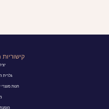
קישוריות 
יצי
גלרית ה
חנות מוצרי י
מי
הזמנת 