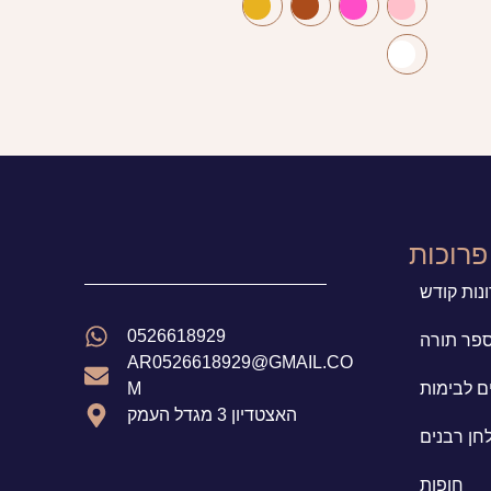
(
0
)
70
(
0
)
75
(
0
)
8
(
0
)
80
(
0
)
9
(
0
)
90
(
0
)
I
(
0
)
M
פרוכות
(
0
)
S
נות קודש
(
0
)
XI
(
0
)
XXI
0526618929
ספר תורה
AR0526618929@GMAIL.CO
(
0
)
קלף 11 שורות
ים לבימות
M
(
0
)
קלף 21 שורות
האצטדיון 3 מגדל העמק
(
0
)
קלף 28 שורות
לחן רבנים
חופות