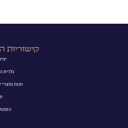
קישוריות ה
יציר
גלרית ה
חנות מוצרי י
מי
הזמנת